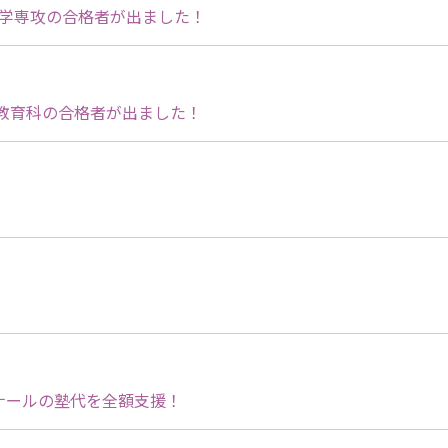
産学専攻の合格者が出ました！
教育科の合格者が出ました！
。
。
ナールの塾代を全額支援！