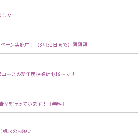
ました！
ンペーン実施中！【3月31日まで】🈹🈹🈹
コースの新年度授業は4/19～です
の補習を行っています！【無料】
度ご請求のお願い