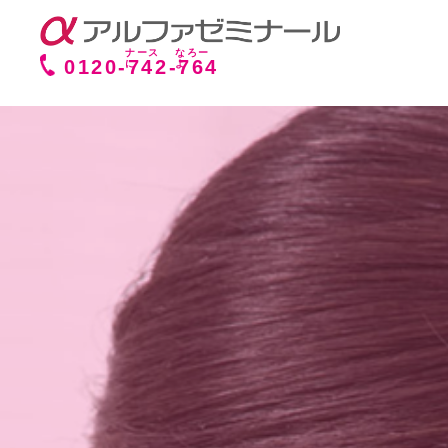
0120-
742
-
764