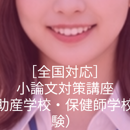
［全国対応］
小論文対策講座
助産学校・保健師学
験）