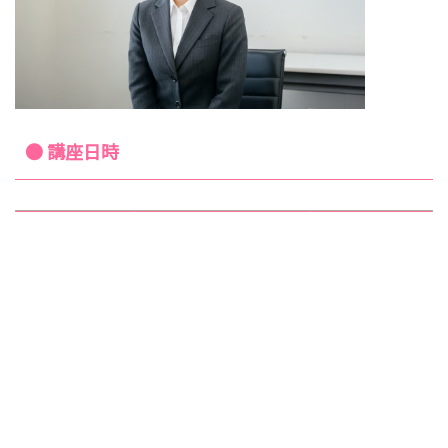
● 講座日時
書き方授業
添削指導（全20課題
（1回・ご希
面接練習
40枚）
望の方）
小論文作成の実践
小論文の基礎
・テーマ別課題文の
面接練習
(90分)
作成と添削
・想定される
小論文の課題
・志願書の記入と添
質問の予想
研究 (60分)