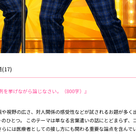
17)
例を挙げながら論じなさい。（800字）』
観や視野の広さ、対人関係の感受性などが試されるお題が多く
のひとつ。 このテーマは単なる言葉遣いの話にとどまらず、
さらには医療者としての接し方にも関わる重要な論点を含んで