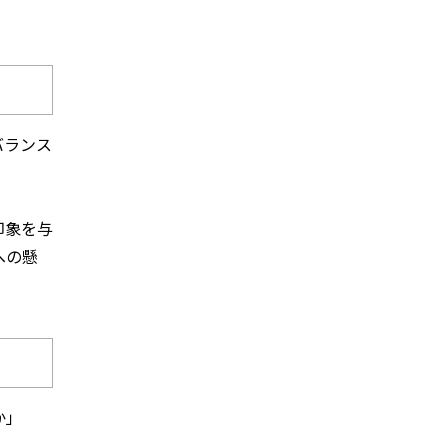
バランス
印象を与
への懸
か」