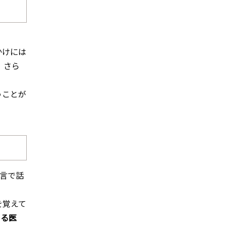
かけには
 さら
うことが
言で話
を覚えて
じる医