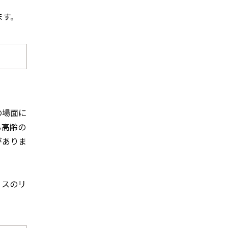
ます。
の場面に
る高齢の
がありま
ミスのリ